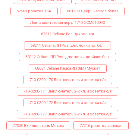
57663 розетка 16А
601209 Дверь непроз.белая
Лента монтажная перф 17*0,6 СМ610040
67311 Celiane Роз. д/колонки
68211 Celiane ЛП Роз. д/колонки пр. бел.
68212 Celiane ЛП Роз. д/колонки двойная бел.
68684 Celiane Рамка 4П (8М) Мускат
710-0200-170 Выключатель и розетка с/з
710-0200-171 Выключатель 2-х кл. и розетка с/з
710-0200-172 Выключатель и розетка с/з
710-0200-173 Выключатель 2-х кл. и розетка с/з
77050 Выключатель Mosaic
77216 розетка зеленая