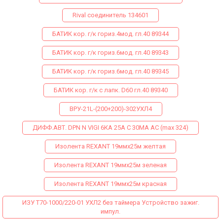
Rival соединитель 134601
БАТИК кор. г/к гориз.4мод. гл.40 89344
БАТИК кор. г/к гориз.6мод. гл.40 89343
БАТИК кор. г/к гориз.6мод. гл.40 89345
БАТИК кор. г/к с лапк. D60 гл.40 89340
ВРУ-21L-(200+200)-302УХЛ4
ДИФФ.АВТ. DPN N VIGI 6КА 25A C 30МA AC (max 324)
Изолента REXANT 19ммх25м желтая
Изолента REXANT 19ммх25м зеленая
Изолента REXANT 19ммх25м красная
ИЗУ Т70-1000/220-01 УХЛ2 без таймера Устройство зажиг.
импул.