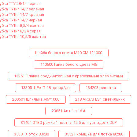
убка ТТУ 28/14 черная
убка ТУТнг 14/7 зеленая
убка ТУТнг 14/7 красная
убка ТУТнг 14/7 черная
убка ТУТнг 8,5/4 желтая
убка ТУТнг 8,5/4 серая
убка ТУТнг 10,5/5 желтая
Шайба белого цвета М10 СМ 121000
110600 Гайка белого цвета М6
13251 Планка соединительная с крепежными элементами
13305 ЩРв-П-18 прозр/дв
134203 решетка
200601 Шпилька М6*1000
218 ARS/S ES1 светильник
23851 Авт 1 п 16 А
31404 ОТЕО рамка 1 пост,гл 12,5 для уст.вдоль DLP
35301 Лоток 80х80
35521 крышка для лотка 80х80