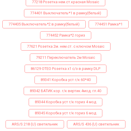
77218 Розетка нем.ст.красная Mosaic
774401 Выключатель*1 в рамку(белый)
774405 Выключатель*2 в рамку(белый)
774451 Рамка*1
774452 Рамка*2 гориз
77621 Розетка 2м. нем.ст. с ключом Mosaic
79211 Переключатель 2м Mosaic
86129 ОТЕО Розетка х1 с/з в рамку DLP
89341 Коробка уст г/к 60*40
89342 БАТИК кор. г/к вертик.4мод. гл.40
89344 Коробка уст г/к гориз 4 мод
89345 Коробка уст г/к гориз 6 мод
ARS/S 218 (U) светильник
ARS/S 436 (U) светильник