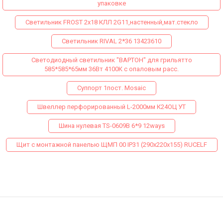
упаковке
Светильник FROST 2x18 КЛЛ 2G11,настенный,мат.стекло
Светильник RIVAL 2*36 13423610
Светодиодный светильник "ВАРТОН" для грильятто
585*585*65мм 36Вт 4100К с опаловым расс.
Суппорт 1пост. Mosaic
Швеллер перфорированный L-2000мм К24ОЦ УТ
Шина нулевая TS-0609B 6*9 12ways
Щит с монтажной панелью ЩМП 00 IP31 (290х220х155) RUCELF