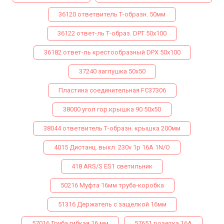
36120 ответвитель Т-образн. 50мм
36122 ответ-ль Т-образ. DPТ 50х100
36182 ответ-ль крестообразный DPX 50х100
37240 заглушка 50х50
Пластина соединительная FC37306
38000 угол гор.крышка 90 50х50
38044 ответвитель Т-образн. крышка 200мм
4015 Дистанц. выкл. 230v 1p 16A 1N/O
418 ARS/S ES1 светильник
50216 Муфта 16мм труба-коробка
51316 Держатель с защелкой 16мм
57016 Труба гибкая 16 мм
57651 розетка 16А