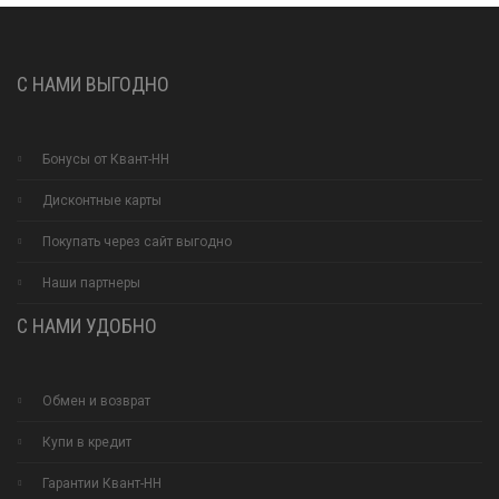
С НАМИ ВЫГОДНО
Бонусы от Квант-НН
Дисконтные карты
Покупать через сайт выгодно
Наши партнеры
С НАМИ УДОБНО
Обмен и возврат
Купи в кредит
Гарантии Квант-НН