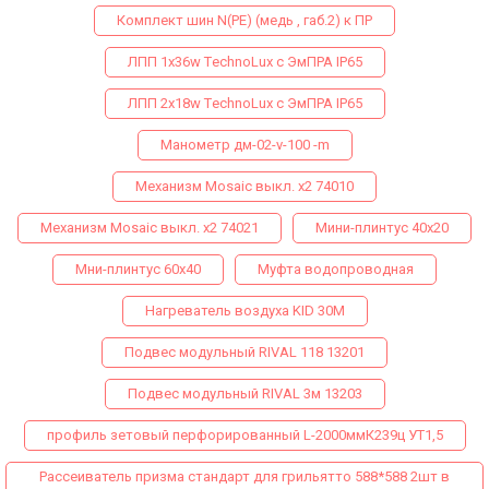
Комплект шин N(PE) (медь , габ.2) к ПР
ЛПП 1х36w ТechnoLux с ЭмПРА IP65
ЛПП 2х18w ТechnoLux с ЭмПРА IP65
Манометр дм-02-v-100 -m
Механизм Mosaic выкл. х2 74010
Механизм Mosaic выкл. х2 74021
Мини-плинтус 40х20
Мни-плинтус 60х40
Муфта водопроводная
Нагреватель воздуха KID 30M
Подвес модульный RIVAL 118 13201
Подвес модульный RIVAL 3м 13203
профиль зетовый перфорированный L-2000ммК239ц УТ1,5
Рассеиватель призма стандарт для грильятто 588*588 2шт в