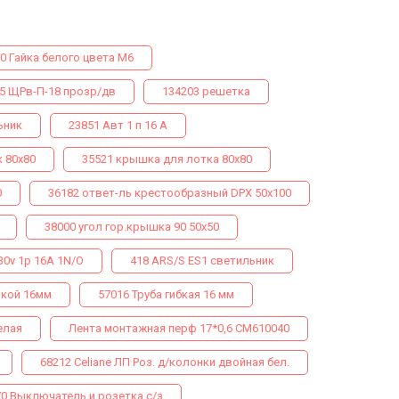
0 Гайка белого цвета М6
5 ЩРв-П-18 прозр/дв
134203 решетка
ьник
23851 Авт 1 п 16 А
к 80х80
35521 крышка для лотка 80х80
0
36182 ответ-ль крестообразный DPX 50х100
38000 угол гор.крышка 90 50х50
30v 1p 16A 1N/O
418 ARS/S ES1 светильник
лкой 16мм
57016 Труба гибкая 16 мм
елая
Лента монтажная перф 17*0,6 СМ610040
68212 Celiane ЛП Роз. д/колонки двойная бел.
70 Выключатель и розетка с/з