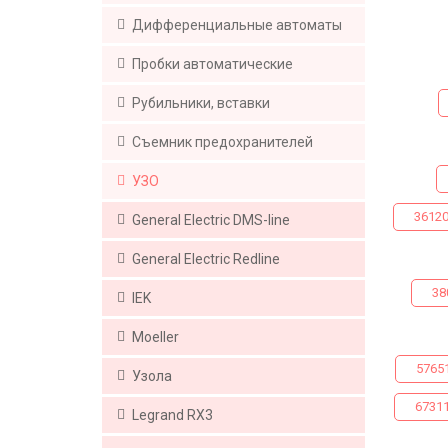
Дифференциальные автоматы
Пробки автоматические
Рубильники, вставки
Съемник предохранителей
УЗО
36120
Generаl Electric DMS-line
Generаl Electric Redline
38
IEK
Moeller
5765
Узола
67311
Legrand RX3