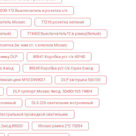
0200-172 Выключатель и розетка с/з
атель Mosaic
77216 розетка зеленая
белый)
774405 Выключатель*2 в рамку(белый)
Розетка 2м. нем.ст. с ключом Mosaic
рамку DLP
89341 Коробка уст г/к 60*40
з 4 мод
89345 Коробка уст г/к гориз 6 мод
ленная цинк М10 DIN9021
DLP заглушка 50х105
DLP суппорт Mosaic 4мод. 50х80/105 74804
троенный
DLS 226 светильник встроенный
агистральной проводкой светильник
.2мод.89320
Mosaic рамка 2*2 75034