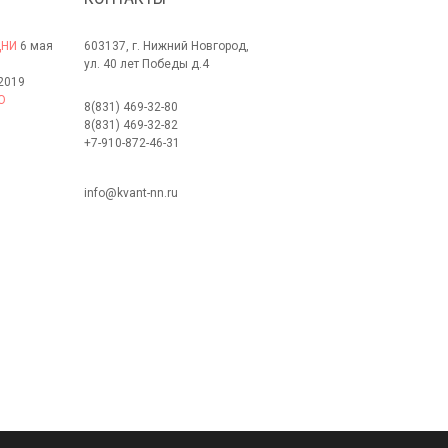
ДНИ
6 мая
603137, г. Нижний Новгород,
ул. 40 лет Победы д.4
2019
О
8(831) 469-32-80
8(831) 469-32-82
+7-910-872-46-31
info@kvant-nn.ru