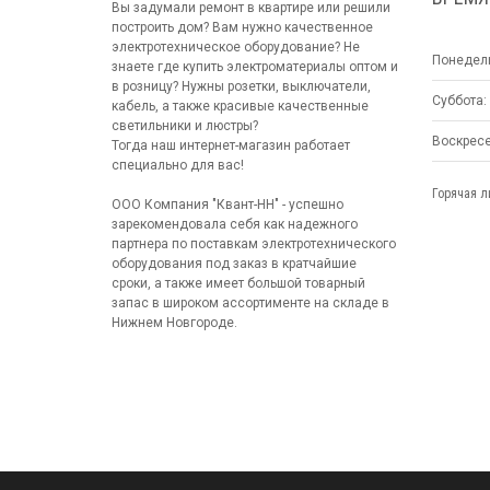
Вы задумали ремонт в квартире или решили
построить дом? Вам нужно качественное
электротехническое оборудование? Не
Понедель
знаете где купить электроматериалы оптом и
в розницу? Нужны розетки, выключатели,
Суббота:
кабель, а также красивые качественные
светильники и люстры?
Воскресе
Тогда наш интернет-магазин работает
специально для вас!
Горячая ли
ООО Компания "Квант-НН" - успешно
зарекомендовала себя как надежного
партнера по поставкам электротехнического
оборудования под заказ в кратчайшие
сроки, а также имеет большой товарный
запас в широком ассортименте на складе в
Нижнем Новгороде.