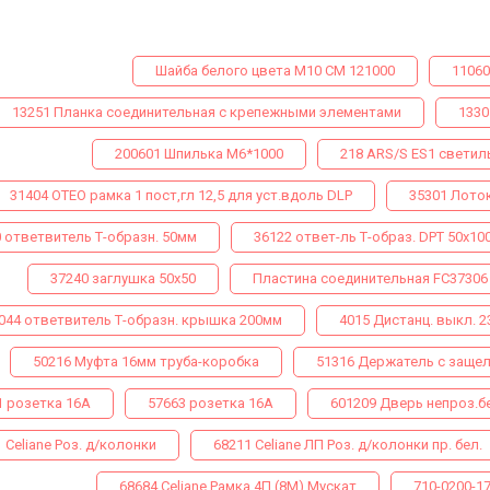
Шайба белого цвета М10 СМ 121000
11060
13251 Планка соединительная с крепежными элементами
1330
200601 Шпилька М6*1000
218 ARS/S ES1 светил
31404 ОТЕО рамка 1 пост,гл 12,5 для уст.вдоль DLP
35301 Лото
 ответвитель Т-образн. 50мм
36122 ответ-ль Т-образ. DPТ 50х10
37240 заглушка 50х50
Пластина соединительная FC37306
044 ответвитель Т-образн. крышка 200мм
4015 Дистанц. выкл. 2
50216 Муфта 16мм труба-коробка
51316 Держатель с заще
1 розетка 16А
57663 розетка 16А
601209 Дверь непроз.б
 Celiane Роз. д/колонки
68211 Celiane ЛП Роз. д/колонки пр. бел.
68684 Celiane Рамка 4П (8М) Мускат
710-0200-1