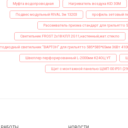
Муфта водопроводная
Нагреватель воздуха KID 30M
Подвес модульный RIVAL 3м 13203
профиль зетовый п
Рассеиватель призма стандарт для грильятто 5
Светильник FROST 2x18 КЛЛ 2G11,настенный,мат.стекло
тодиодный светильник "ВАРТОН" для грильятто 585*585*65мм 36Вт 410
Швеллер перфорированный L-2000мм К24ОЦ УТ
Ш
Щит с монтажной панелью ЩМП 00 IP31 (29
 РАБОТЫ
НОВОСТИ