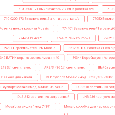
710-0200-171 Выключатель 2-х кл. и розетка с/з
710-
710-0200-173 Выключатель 2-х кл. и розетка с/з
77050 Выключ
Розетка нем.ст.красная Mosaic
774401 Выключатель*1 в рамку(
774451 Рамка*1
774452 Рамка*2 гориз
77621 
79211 Переключатель 2м Mosaic
86129 ОТЕО Розетка х1 с/з в 
342 БАТИК кор. г/к вертик.4мод. гл.40
89344 Коробка уст г/к гори
 218 (U) светильник
ARS/S 436 (U) светильник
Шайба уси
LP зажим для кабеля
DLP суппорт Mosaic 2мод. 50х80/105 74802
P суппорт Mosaic 6мод. 50х80/105 74806
DLS 218 светильник вс
DLS 242 светильник встроенный
LNB 236 корпус/с м
Mosaic заглушка 1мод 74391
Mosaic коробка для наруж.монт