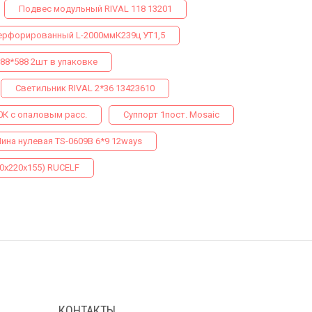
Подвес модульный RIVAL 118 13201
ерфорированный L-2000ммК239ц УТ1,5
88*588 2шт в упаковке
Светильник RIVAL 2*36 13423610
0К с опаловым расс.
Суппорт 1пост. Mosaic
ина нулевая TS-0609B 6*9 12ways
0х220х155) RUCELF
КОНТАКТЫ