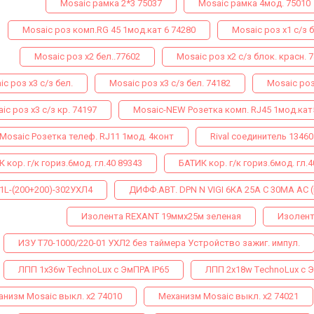
Mosaic рамка 2*3 75037
Mosaic рамка 4мод. 75010
Mosaic роз комп.RG 45 1мод.кат 6 74280
Mosaic роз х1 с/з б
Mosaic роз х2 бел..77602
Mosaic роз х2 с/з блок. красн. 
c роз х3 с/з бел.
Mosaic роз х3 с/з бел. 74182
Mosaic роз
ic роз х3 с/з кр. 74197
Mosaic-NEW Розетка комп. RJ45 1мод.кат
Mosaiс Розетка телеф. RJ11 1мод. 4конт
Rival соединитель 13460
 кор. г/к гориз.6мод. гл.40 89343
БАТИК кор. г/к гориз.6мод. гл.4
1L-(200+200)-302УХЛ4
ДИФФ.АВТ. DPN N VIGI 6КА 25A C 30МA AC (
Изолента REXANT 19ммх25м зеленая
Изолент
ИЗУ Т70-1000/220-01 УХЛ2 без таймера Устройство зажиг. импул.
ЛПП 1х36w ТechnoLux с ЭмПРА IP65
ЛПП 2х18w ТechnoLux с Э
анизм Mosaic выкл. х2 74010
Механизм Mosaic выкл. х2 74021