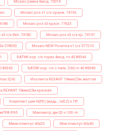
Mosaic рамка 6мод. 75014
ел.
Mosaic роз х1 с/з оранж. 74136
74186
Mosaic роз х3 красн. 77623
 х3 с/з бел. 74182
Mosaic роз х3 с/з кр. 74197
5е 078650
Mosaic-NEW Розетка х1 с/з 077210
1
БАТИК кор. г/к гориз.4мод. гл.40 89344
0 89345
БАТИК кор. г/к с лапк. D60 гл.40 89340
max 324)
Изолента REXANT 19ммх25м желтая
а REXANT 19ммх25м красная
Комплект шин N(PE) (медь , габ.2) к ПР
мПРА IP65
Манометр дм-02-v-100 -m
Мини-плинтус 40х20
Мни-плинтус 60х40