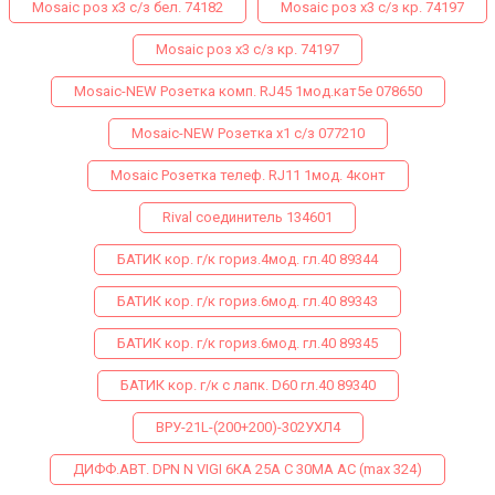
Mosaic роз х3 с/з бел. 74182
Mosaic роз х3 с/з кр. 74197
Mosaic роз х3 с/з кр. 74197
Mosaic-NEW Розетка комп. RJ45 1мод.кат5е 078650
Mosaic-NEW Розетка х1 с/з 077210
Mosaiс Розетка телеф. RJ11 1мод. 4конт
Rival соединитель 134601
БАТИК кор. г/к гориз.4мод. гл.40 89344
БАТИК кор. г/к гориз.6мод. гл.40 89343
БАТИК кор. г/к гориз.6мод. гл.40 89345
БАТИК кор. г/к с лапк. D60 гл.40 89340
ВРУ-21L-(200+200)-302УХЛ4
ДИФФ.АВТ. DPN N VIGI 6КА 25A C 30МA AC (max 324)