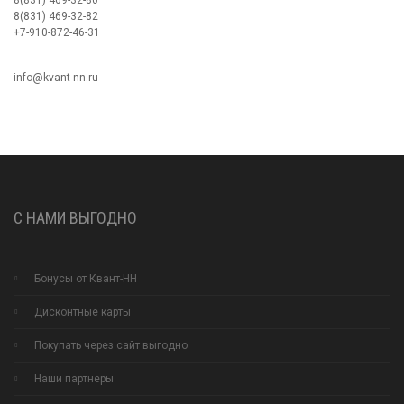
8(831) 469-32-80
8(831) 469-32-82
+7-910-872-46-31
info@kvant-nn.ru
С НАМИ ВЫГОДНО
Бонусы от Квант-НН
Дисконтные карты
Покупать через сайт выгодно
Наши партнеры