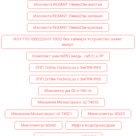
Изолента REXANT 19ммх25м желтая
Изолента REXANT 19ммх25м зеленая
Изолента REXANT 19ммх25м красная
ИЗУ Т70-1000/220-01 УХЛ2 без таймера Устройство зажиг.
импул.
Комплект шин N(PE) (медь , габ.2) к ПР
ЛПП 1х36w ТechnoLux с ЭмПРА IP65
ЛПП 2х18w ТechnoLux с ЭмПРА IP65
Манометр дм-02-v-100 -m
Механизм Mosaic выкл. х2 74010
Механизм Mosaic выкл. х2 74021
Мини-плинтус 40х20
Мни-плинтус 60х40
Муфта водопроводная