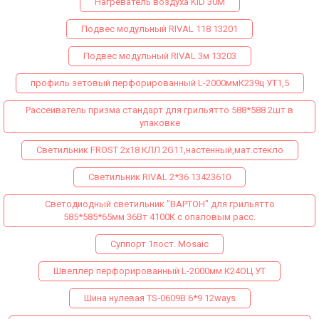
Нагреватель воздуха KID 30M
Подвес модульный RIVAL 118 13201
Подвес модульный RIVAL 3м 13203
профиль зетовый перфорированный L-2000ммК239ц УТ1,5
Рассеиватель призма стандарт для грильятто 588*588 2шт в
упаковке
Светильник FROST 2x18 КЛЛ 2G11,настенный,мат.стекло
Светильник RIVAL 2*36 13423610
Светодиодный светильник "ВАРТОН" для грильятто
585*585*65мм 36Вт 4100К с опаловым расс.
Суппорт 1пост. Mosaic
Швеллер перфорированный L-2000мм К24ОЦ УТ
Шина нулевая TS-0609B 6*9 12ways