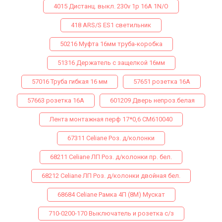
4015 Дистанц. выкл. 230v 1p 16A 1N/O
418 ARS/S ES1 светильник
50216 Муфта 16мм труба-коробка
51316 Держатель с защелкой 16мм
57016 Труба гибкая 16 мм
57651 розетка 16А
57663 розетка 16А
601209 Дверь непроз.белая
Лента монтажная перф 17*0,6 СМ610040
67311 Celiane Роз. д/колонки
68211 Celiane ЛП Роз. д/колонки пр. бел.
68212 Celiane ЛП Роз. д/колонки двойная бел.
68684 Celiane Рамка 4П (8М) Мускат
710-0200-170 Выключатель и розетка с/з