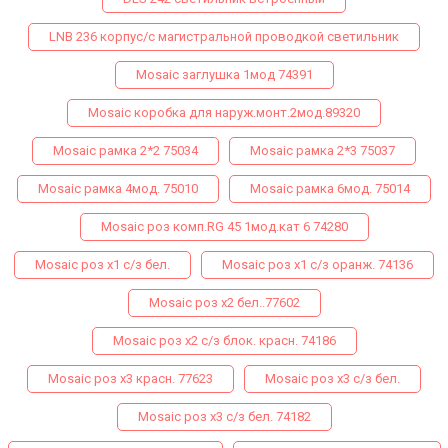
LNB 236 корпус/с магистральной проводкой светильник
Mosaic заглушка 1мод 74391
Mosaic коробка для наруж.монт.2мод.89320
Mosaic рамка 2*2 75034
Mosaic рамка 2*3 75037
Mosaic рамка 4мод. 75010
Mosaic рамка 6мод. 75014
Mosaic роз комп.RG 45 1мод.кат 6 74280
Mosaic роз х1 с/з бел.
Mosaic роз х1 с/з оранж. 74136
Mosaic роз х2 бел..77602
Mosaic роз х2 с/з блок. красн. 74186
Mosaic роз х3 красн. 77623
Mosaic роз х3 с/з бел.
Mosaic роз х3 с/з бел. 74182