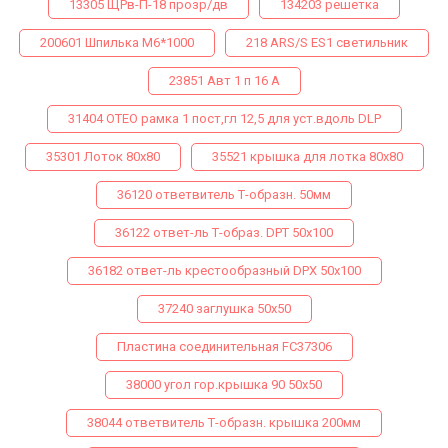
13305 ЩРв-П-18 прозр/дв
134203 решетка
200601 Шпилька М6*1000
218 ARS/S ES1 светильник
23851 Авт 1 п 16 А
31404 ОТЕО рамка 1 пост,гл 12,5 для уст.вдоль DLP
35301 Лоток 80х80
35521 крышка для лотка 80х80
36120 ответвитель Т-образн. 50мм
36122 ответ-ль Т-образ. DPТ 50х100
36182 ответ-ль крестообразный DPX 50х100
37240 заглушка 50х50
Пластина соединительная FC37306
38000 угол гор.крышка 90 50х50
38044 ответвитель Т-образн. крышка 200мм