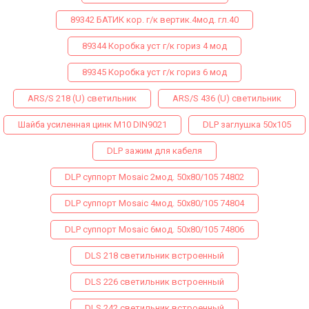
89342 БАТИК кор. г/к вертик.4мод. гл.40
89344 Коробка уст г/к гориз 4 мод
89345 Коробка уст г/к гориз 6 мод
ARS/S 218 (U) светильник
ARS/S 436 (U) светильник
Шайба усиленная цинк М10 DIN9021
DLP заглушка 50х105
DLP зажим для кабеля
DLP суппорт Mosaic 2мод. 50х80/105 74802
DLP суппорт Mosaic 4мод. 50х80/105 74804
DLP суппорт Mosaic 6мод. 50х80/105 74806
DLS 218 светильник встроенный
DLS 226 светильник встроенный
DLS 242 светильник встроенный