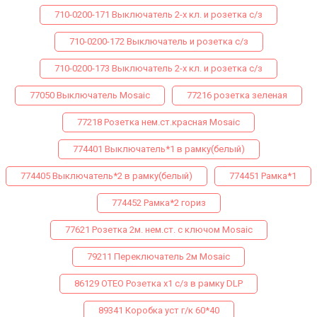
710-0200-171 Выключатель 2-х кл. и розетка с/з
710-0200-172 Выключатель и розетка с/з
710-0200-173 Выключатель 2-х кл. и розетка с/з
77050 Выключатель Mosaic
77216 розетка зеленая
77218 Розетка нем.ст.красная Mosaic
774401 Выключатель*1 в рамку(белый)
774405 Выключатель*2 в рамку(белый)
774451 Рамка*1
774452 Рамка*2 гориз
77621 Розетка 2м. нем.ст. с ключом Mosaic
79211 Переключатель 2м Mosaic
86129 ОТЕО Розетка х1 с/з в рамку DLP
89341 Коробка уст г/к 60*40