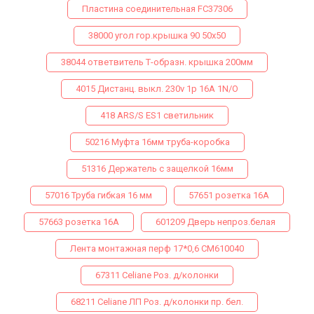
Пластина соединительная FC37306
38000 угол гор.крышка 90 50х50
38044 ответвитель Т-образн. крышка 200мм
4015 Дистанц. выкл. 230v 1p 16A 1N/O
418 ARS/S ES1 светильник
50216 Муфта 16мм труба-коробка
51316 Держатель с защелкой 16мм
57016 Труба гибкая 16 мм
57651 розетка 16А
57663 розетка 16А
601209 Дверь непроз.белая
Лента монтажная перф 17*0,6 СМ610040
67311 Celiane Роз. д/колонки
68211 Celiane ЛП Роз. д/колонки пр. бел.