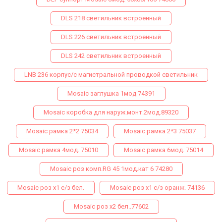
DLS 218 светильник встроенный
DLS 226 светильник встроенный
DLS 242 светильник встроенный
LNB 236 корпус/с магистральной проводкой светильник
Mosaic заглушка 1мод 74391
Mosaic коробка для наруж.монт.2мод.89320
Mosaic рамка 2*2 75034
Mosaic рамка 2*3 75037
Mosaic рамка 4мод. 75010
Mosaic рамка 6мод. 75014
Mosaic роз комп.RG 45 1мод.кат 6 74280
Mosaic роз х1 с/з бел.
Mosaic роз х1 с/з оранж. 74136
Mosaic роз х2 бел..77602