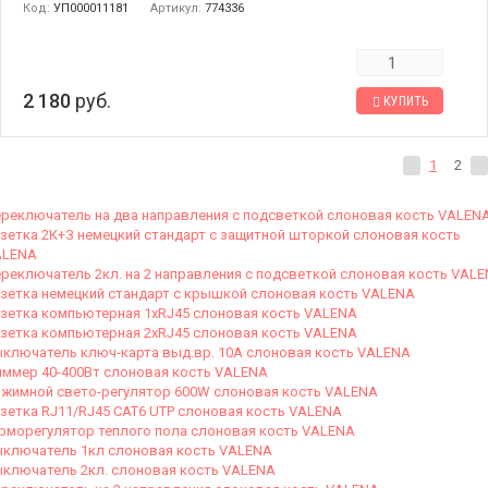
Код:
УП000011181
Артикул:
774336
2 180
руб.
КУПИТЬ
1
2
реключатель на два направления с подсветкой слоновая кость VALEN
зетка 2К+З немецкий стандарт с защитной шторкой слоновая кость
ALENA
реключатель 2кл. на 2 направления с подсветкой слоновая кость VAL
зетка немецкий стандарт с крышкой слоновая кость VALENA
зетка компьютерная 1хRJ45 слоновая кость VALENA
зетка компьютерная 2хRJ45 слоновая кость VALENA
ключатель ключ-карта выд.вр. 10А слоновая кость VALENA
ммер 40-400Вт слоновая кость VALENA
жимной свето-регулятор 600W слоновая кость VALENA
зетка RJ11/RJ45 CAT6 UTP слоновая кость VALENA
рморегулятор теплого пола слоновая кость VALENA
ключатель 1кл слоновая кость VALENA
ключатель 2кл. слоновая кость VALENA