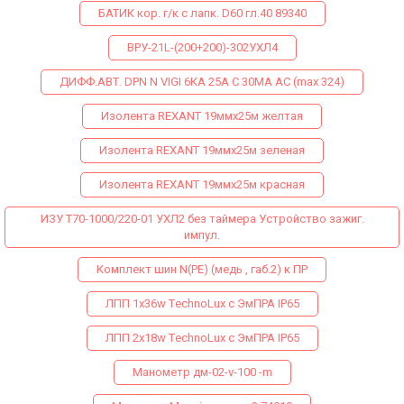
БАТИК кор. г/к с лапк. D60 гл.40 89340
ВРУ-21L-(200+200)-302УХЛ4
ДИФФ.АВТ. DPN N VIGI 6КА 25A C 30МA AC (max 324)
Изолента REXANT 19ммх25м желтая
Изолента REXANT 19ммх25м зеленая
Изолента REXANT 19ммх25м красная
ИЗУ Т70-1000/220-01 УХЛ2 без таймера Устройство зажиг.
импул.
Комплект шин N(PE) (медь , габ.2) к ПР
ЛПП 1х36w ТechnoLux с ЭмПРА IP65
ЛПП 2х18w ТechnoLux с ЭмПРА IP65
Манометр дм-02-v-100 -m