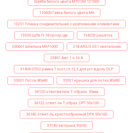
Шайба белого цвета М10 СМ 121000
110600 Гайка белого цвета М6
13251 Планка соединительная с крепежными элементами
13305 ЩРв-П-18 прозр/дв
134203 решетка
200601 Шпилька М6*1000
218 ARS/S ES1 светильник
23851 Авт 1 п 16 А
31404 ОТЕО рамка 1 пост,гл 12,5 для уст.вдоль DLP
35301 Лоток 80х80
35521 крышка для лотка 80х80
36120 ответвитель Т-образн. 50мм
36122 ответ-ль Т-образ. DPТ 50х100
36182 ответ-ль крестообразный DPX 50х100
37240 заглушка 50х50