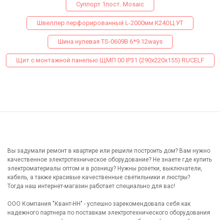
Суппорт 1пост. Mosaic
Швеллер перфорированный L-2000мм К24ОЦ УТ
Шина нулевая TS-0609B 6*9 12ways
Щит с монтажной панелью ЩМП 00 IP31 (290х220х155) RUCELF
Вы задумали ремонт в квартире или решили построить дом? Вам нужно
качественное электротехническое оборудование? Не знаете где купить
электроматериалы оптом и в розницу? Нужны розетки, выключатели,
кабель, а также красивые качественные светильники и люстры?
Тогда наш интернет-магазин работает специально для вас!
ООО Компания "Квант-НН" - успешно зарекомендовала себя как
надежного партнера по поставкам электротехнического оборудования