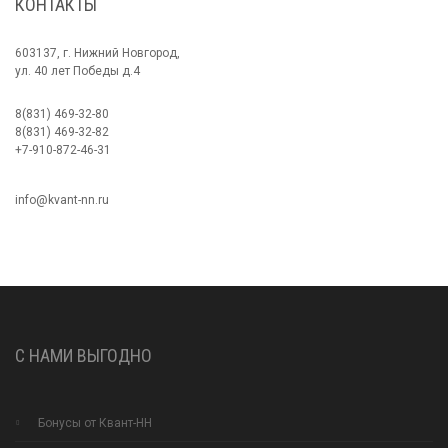
КОНТАКТЫ
603137, г. Нижний Новгород,
ул. 40 лет Победы д.4
8(831) 469-32-80
8(831) 469-32-82
+7-910-872-46-31
info@kvant-nn.ru
С НАМИ ВЫГОДНО
Бонусы от Квант-НН