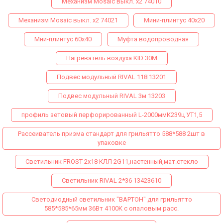
Механизм Mosaic выкл. х2 74010
Механизм Mosaic выкл. х2 74021
Мини-плинтус 40х20
Мни-плинтус 60х40
Муфта водопроводная
Нагреватель воздуха KID 30M
Подвес модульный RIVAL 118 13201
Подвес модульный RIVAL 3м 13203
профиль зетовый перфорированный L-2000ммК239ц УТ1,5
Рассеиватель призма стандарт для грильятто 588*588 2шт в
упаковке
Светильник FROST 2x18 КЛЛ 2G11,настенный,мат.стекло
Светильник RIVAL 2*36 13423610
Светодиодный светильник "ВАРТОН" для грильятто
585*585*65мм 36Вт 4100К с опаловым расс.