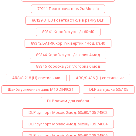
79211 Переключатель 2м Mosaic
86129 ОТЕО Розетка х1 с/з в рамку DLP
89341 Коробка уст г/к 60*40
89342 БАТИК кор. г/к вертик.4мод. гл.40
89344 Коробка уст г/к гориз 4 мод
89345 Коробка уст г/к гориз 6 мод
ARS/S 218 (U) светильник
ARS/S 436 (U) светильник
Шайба усиленная цинк М10 DIN9021
DLP заглушка 50х105
DLP зажим для кабеля
DLP суппорт Mosaic 2мод. 50х80/105 74802
DLP суппорт Mosaic 4мод. 50х80/105 74804
DLP суппорт Mosaic 6мод. 50х80/105 74806