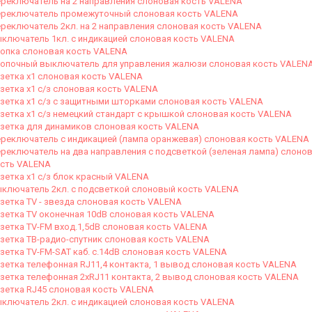
реключатель на 2 направления слоновая кость VALENA
реключатель промежуточный слоновая кость VALENA
реключатель 2кл. на 2 направления слоновая кость VALENA
ключатель 1кл. с индикацией слоновая кость VALENA
опка слоновая кость VALENA
опочный выключатель для управления жалюзи слоновая кость VALEN
зетка х1 слоновая кость VALENA
зетка х1 с/з слоновая кость VALENA
зетка х1 с/з с защитными шторками слоновая кость VALENA
зетка х1 с/з немецкий стандарт с крышкой слоновая кость VALENA
зетка для динамиков слоновая кость VALENA
реключатель с индикацией (лампа оранжевая) слоновая кость VALENA
реключатель на два направления с подсветкой (зеленая лампа) слоно
сть VALENA
зетка х1 с/з блок красный VALENA
ключатель 2кл. с подсветкой слоновый кость VALENA
зетка TV - звезда слоновая кость VALENA
зетка TV оконечная 10dB слоновая кость VALENA
зетка TV-FM вход.1,5dB слоновая кость VALENA
зетка ТВ-радио-спутник слоновая кость VALENA
зетка TV-FM-SAT каб. с.14dB слоновая кость VALENA
зетка телефонная RJ11,4 контакта, 1 вывод слоновая кость VALENA
зетка телефонная 2хRJ11 контакта, 2 вывод слоновая кость VALENA
зетка RJ45 слоновая кость VALENA
ключатель 2кл. с индикацией слоновая кость VALENA