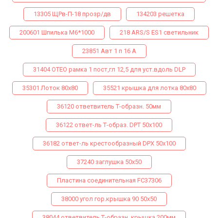
13305 ЩРв-П-18 прозр/дв
134203 решетка
200601 Шпилька М6*1000
218 ARS/S ES1 светильник
23851 Авт 1 п 16 А
31404 ОТЕО рамка 1 пост,гл 12,5 для уст.вдоль DLP
35301 Лоток 80х80
35521 крышка для лотка 80х80
36120 ответвитель Т-образн. 50мм
36122 ответ-ль Т-образ. DPТ 50х100
36182 ответ-ль крестообразный DPX 50х100
37240 заглушка 50х50
Пластина соединительная FC37306
38000 угол гор.крышка 90 50х50
38044 ответвитель Т-образн. крышка 200мм