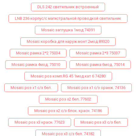
DLS 242 светильник встроенный
LNB 236 корпус/с магистральной проводкой светильник
Mosaic заглушка 1мод 74391
Mosaic коробка для наруж.монт.2мод.89320
Mosaic рамка 2*2 75034
Mosaic рамка 2*3 75037
Mosaic рамка 4мод. 75010
Mosaic рамка 6мод. 75014
Mosaic роз комп.RG 45 1мод.кат 6 74280
Mosaic роз х1 с/з бел.
Mosaic роз х1 с/з оранж. 74136
Mosaic роз х2 бел..77602
Mosaic роз х2 с/з блок. красн. 74186
Mosaic роз х3 красн. 77623
Mosaic роз х3 с/з бел.
Mosaic роз х3 с/з бел. 74182