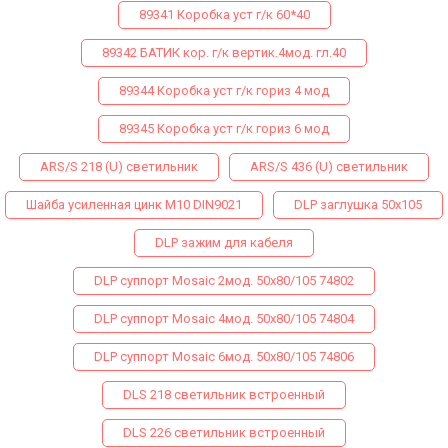
89341 Коробка уст г/к 60*40
89342 БАТИК кор. г/к вертик.4мод. гл.40
89344 Коробка уст г/к гориз 4 мод
89345 Коробка уст г/к гориз 6 мод
ARS/S 218 (U) светильник
ARS/S 436 (U) светильник
Шайба усиленная цинк М10 DIN9021
DLP заглушка 50х105
DLP зажим для кабеля
DLP суппорт Mosaic 2мод. 50х80/105 74802
DLP суппорт Mosaic 4мод. 50х80/105 74804
DLP суппорт Mosaic 6мод. 50х80/105 74806
DLS 218 светильник встроенный
DLS 226 светильник встроенный