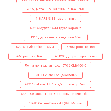
4015 Дистанц. выкл. 230v 1p 16A 1N/O
418 ARS/S ES1 светильник
50216 Муфта 16мм труба-коробка
51316 Держатель с защелкой 16мм
57016 Труба гибкая 16 мм
57651 розетка 16А
57663 розетка 16А
601209 Дверь непроз.белая
Лента монтажная перф 17*0,6 СМ610040
67311 Celiane Роз. д/колонки
68211 Celiane ЛП Роз. д/колонки пр. бел.
68212 Celiane ЛП Роз. д/колонки двойная бел.
68684 Celiane Рамка 4П (8М) Мускат