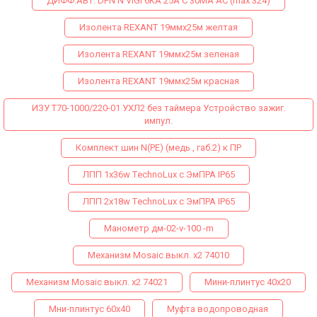
ДИФФ.АВТ. DPN N VIGI 6КА 25A C 30МA AC (max 324)
Изолента REXANT 19ммх25м желтая
Изолента REXANT 19ммх25м зеленая
Изолента REXANT 19ммх25м красная
ИЗУ Т70-1000/220-01 УХЛ2 без таймера Устройство зажиг.
импул.
Комплект шин N(PE) (медь , габ.2) к ПР
ЛПП 1х36w ТechnoLux с ЭмПРА IP65
ЛПП 2х18w ТechnoLux с ЭмПРА IP65
Манометр дм-02-v-100 -m
Механизм Mosaic выкл. х2 74010
Механизм Mosaic выкл. х2 74021
Мини-плинтус 40х20
Мни-плинтус 60х40
Муфта водопроводная