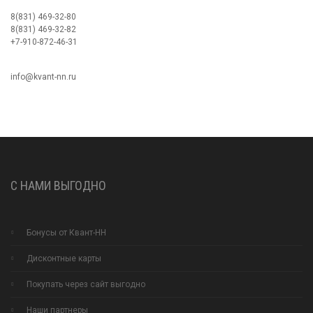
8(831) 469-32-80
8(831) 469-32-82
+7-910-872-46-31
info@kvant-nn.ru
С НАМИ ВЫГОДНО
Бонусы от Квант-НН
Дисконтные карты
Покупать через сайт выгодно
Наши партнеры