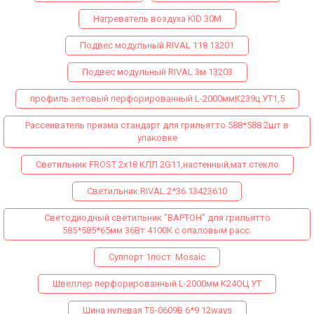
Нагреватель воздуха KID 30M
Подвес модульный RIVAL 118 13201
Подвес модульный RIVAL 3м 13203
профиль зетовый перфорированный L-2000ммК239ц УТ1,5
Рассеиватель призма стандарт для грильятто 588*588 2шт в
упаковке
Светильник FROST 2x18 КЛЛ 2G11,настенный,мат.стекло
Светильник RIVAL 2*36 13423610
Светодиодный светильник "ВАРТОН" для грильятто
585*585*65мм 36Вт 4100К с опаловым расс.
Суппорт 1пост. Mosaic
Швеллер перфорированный L-2000мм К24ОЦ УТ
Шина нулевая TS-0609B 6*9 12ways