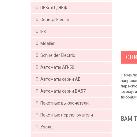
DEKraft , ЭКФ
Generаl Electric
IEK
Moeller
Schneider Electric
ОПИ
Автоматы АП-50
Переклю
Автоматы серии АЕ
напряже
переклю
Автоматы серии ВА57
коммути
вибраци
Пакетные выключатели
Пакетные переключатели
ВАМ 
Узола