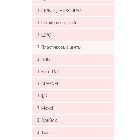
ЩРВ, ЩРН IP31 IP54
Шкаф пожарный
ШРС
Пластиковые щиты
ABB
Fix-o-Rail
GREENEL
IEK
Makel
OptiBox
Tekfor