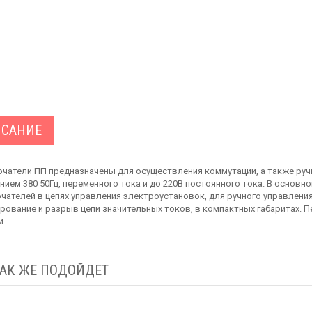
САНИЕ
чатели ПП предназначены для осуществления коммутации, а также руч
нием 380 50Гц, переменного тока и до 220В постоянного тока. В основ
чателей в цепях управления электроустановок, для ручного управлен
рование и разрыв цепи значительных токов, в компактных габаритах.
и.
ТАК ЖЕ ПОДОЙДЕТ