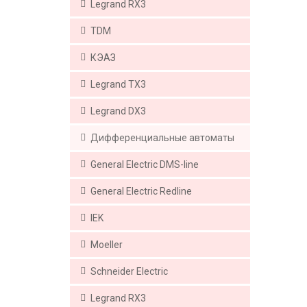
Legrand RX3
TDM
КЭАЗ
Legrand ТX3
Legrand DX3
Дифференциальные автоматы
General Electric DMS-line
Generаl Electric Redline
IEK
Moeller
Schneider Electric
Legrand RX3