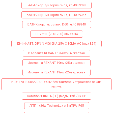
БАТИК кор. г/к гориз.6мод. гл.40 89343
БАТИК кор. г/к гориз.6мод. гл.40 89345
БАТИК кор. г/к с лапк. D60 гл.40 89340
ВРУ-21L-(200+200)-302УХЛ4
ДИФФ.АВТ. DPN N VIGI 6КА 25A C 30МA AC (max 324)
Изолента REXANT 19ммх25м желтая
Изолента REXANT 19ммх25м зеленая
Изолента REXANT 19ммх25м красная
ИЗУ Т70-1000/220-01 УХЛ2 без таймера Устройство зажиг.
импул.
Комплект шин N(PE) (медь , габ.2) к ПР
ЛПП 1х36w ТechnoLux с ЭмПРА IP65