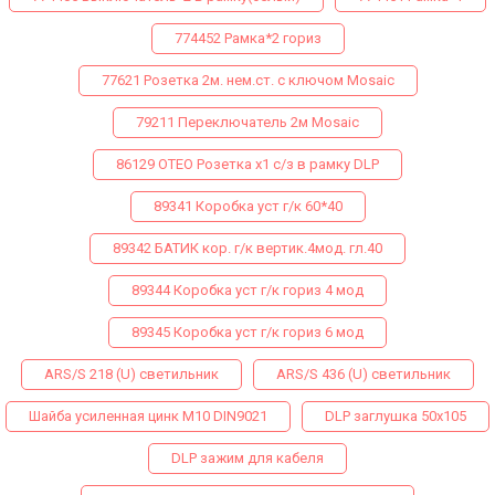
774452 Рамка*2 гориз
77621 Розетка 2м. нем.ст. с ключом Mosaic
79211 Переключатель 2м Mosaic
86129 ОТЕО Розетка х1 с/з в рамку DLP
89341 Коробка уст г/к 60*40
89342 БАТИК кор. г/к вертик.4мод. гл.40
89344 Коробка уст г/к гориз 4 мод
89345 Коробка уст г/к гориз 6 мод
ARS/S 218 (U) светильник
ARS/S 436 (U) светильник
Шайба усиленная цинк М10 DIN9021
DLP заглушка 50х105
DLP зажим для кабеля