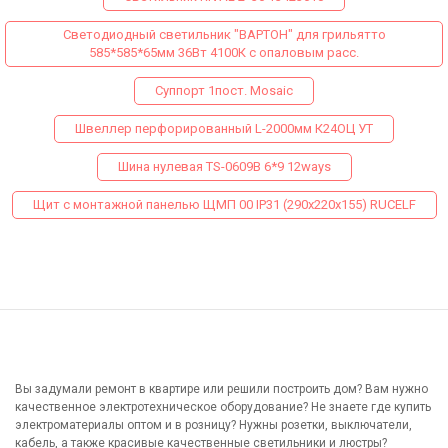
Светодиодный светильник "ВАРТОН" для грильятто
585*585*65мм 36Вт 4100К с опаловым расс.
Суппорт 1пост. Mosaic
Швеллер перфорированный L-2000мм К24ОЦ УТ
Шина нулевая TS-0609B 6*9 12ways
Щит с монтажной панелью ЩМП 00 IP31 (290х220х155) RUCELF
Вы задумали ремонт в квартире или решили построить дом? Вам нужно
качественное электротехническое оборудование? Не знаете где купить
электроматериалы оптом и в розницу? Нужны розетки, выключатели,
кабель, а также красивые качественные светильники и люстры?