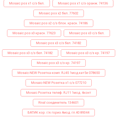
Mosaic роз х1 с/з бел.
Mosaic роз х1 с/з оранж. 74136
Mosaic роз х2 бел..77602
Mosaic роз х2 с/з блок. красн. 74186
Mosaic роз х3 красн. 77623
Mosaic роз х3 с/з бел.
Mosaic роз х3 с/з бел. 74182
Mosaic роз х3 с/з бел. 74182
Mosaic роз х3 с/з кр. 74197
Mosaic роз х3 с/з кр. 74197
Mosaic-NEW Розетка комп. RJ45 1мод.кат5е 078650
Mosaic-NEW Розетка х1 с/з 077210
Mosaiс Розетка телеф. RJ11 1мод. 4конт
Rival соединитель 134601
БАТИК кор. г/к гориз.4мод. гл.40 89344