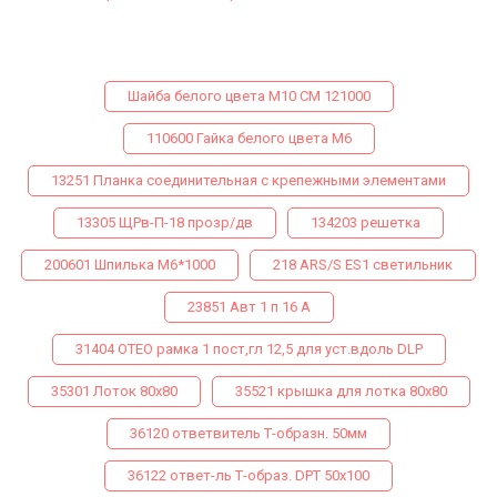
Шайба белого цвета М10 СМ 121000
110600 Гайка белого цвета М6
13251 Планка соединительная с крепежными элементами
13305 ЩРв-П-18 прозр/дв
134203 решетка
200601 Шпилька М6*1000
218 ARS/S ES1 светильник
23851 Авт 1 п 16 А
31404 ОТЕО рамка 1 пост,гл 12,5 для уст.вдоль DLP
35301 Лоток 80х80
35521 крышка для лотка 80х80
36120 ответвитель Т-образн. 50мм
36122 ответ-ль Т-образ. DPТ 50х100