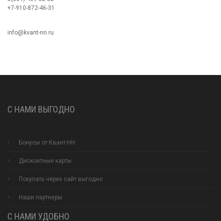
+7-910-872-46-31
info@kvant-nn.ru
С НАМИ ВЫГОДНО
Бонусы от Квант-НН
Дисконтные карты
Покупать через сайт выгодно
Наши партнеры
С НАМИ УДОБНО