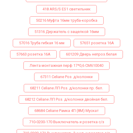
418 ARS/S ES1 светильник
50216 Муфта 16мм труба-коробка
51316 Держатель с защелкой 16мм
57016 Труба гибкая 16 мм
57651 розетка 16А
57663 розетка 16А
601209 Дверь непроз.белая
Лента монтажная перф 17*0,6 СМ610040
67311 Celiane Роз. д/колонки
68211 Celiane ЛП Роз. д/колонки пр. бел.
68212 Celiane ЛП Роз. д/колонки двойная бел.
68684 Celiane Рамка 4П (8М) Мускат
710-0200-170 Выключатель и розетка с/з