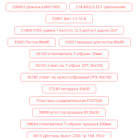
200601 Шпилька М6*1000
218 ARS/S ES1 светильник
23851 Авт 1 п 16 А
31404 ОТЕО рамка 1 пост,гл 12,5 для уст.вдоль DLP
35301 Лоток 80х80
35521 крышка для лотка 80х80
36120 ответвитель Т-образн. 50мм
36122 ответ-ль Т-образ. DPТ 50х100
36182 ответ-ль крестообразный DPX 50х100
37240 заглушка 50х50
Пластина соединительная FC37306
38000 угол гор.крышка 90 50х50
38044 ответвитель Т-образн. крышка 200мм
4015 Дистанц. выкл. 230v 1p 16A 1N/O