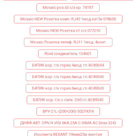
Mosaic роз х3 с/з кр. 74197
Mosaic-NEW Розетка комп. RJ45 1мод.кат5е 078650
Mosaic-NEW Розетка х1 с/з 077210
Mosaiс Розетка телеф. RJ11 1мод. 4конт
Rival соединитель 134601
БАТИК кор. г/к гориз.4мод. гл.40 89344
БАТИК кор. г/к гориз.6мод. гл.40 89343
БАТИК кор. г/к гориз.6мод. гл.40 89345
БАТИК кор. г/к с лапк. D60 гл.40 89340
ВРУ-21L-(200+200)-302УХЛ4
ДИФФ.АВТ. DPN N VIGI 6КА 25A C 30МA AC (max 324)
Изолента REXANT 19ммх25м желтая