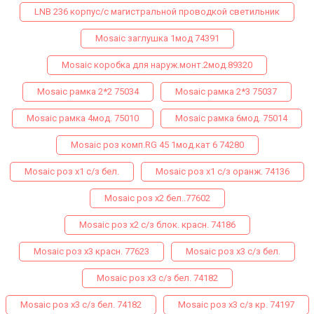
LNB 236 корпус/с магистральной проводкой светильник
Mosaic заглушка 1мод 74391
Mosaic коробка для наруж.монт.2мод.89320
Mosaic рамка 2*2 75034
Mosaic рамка 2*3 75037
Mosaic рамка 4мод. 75010
Mosaic рамка 6мод. 75014
Mosaic роз комп.RG 45 1мод.кат 6 74280
Mosaic роз х1 с/з бел.
Mosaic роз х1 с/з оранж. 74136
Mosaic роз х2 бел..77602
Mosaic роз х2 с/з блок. красн. 74186
Mosaic роз х3 красн. 77623
Mosaic роз х3 с/з бел.
Mosaic роз х3 с/з бел. 74182
Mosaic роз х3 с/з бел. 74182
Mosaic роз х3 с/з кр. 74197