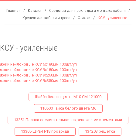
Главная
Каталог
Средства для прокладки и монтажа кабеля
Крепеж для кабеля и троса
Стяжки
КСУ - усиленные
КСУ - усиленные
яжки нейлоновые КСУ 6х180мм 100шт/уп
яжки нейлоновые КСУ 9х180мм 100шт/уп
яжки нейлоновые КСУ 9х260мм 100шт/уп
яжки нейлоновые КСУ 9х350мм 100шт/уп
Шайба белого цвета М10 СМ 121000
110600 Гайка белого цвета М6
13251 Планка соединительная с крепежными элементами
13305 ЩРв-П-18 прозр/дв
134203 решетка