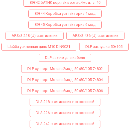
89342 БАТИК кор. г/к вертик.4мод. гл.40
89344 Коробка уст г/к гориз 4 мод
89345 Коробка уст г/к гориз 6 мод
ARS/S 218 (U) светильник
ARS/S 436 (U) светильник
Шайба усиленная цинк М10 DIN9021
DLP заглушка 50х105
DLP зажим для кабеля
DLP суппорт Mosaic 2мод. 50х80/105 74802
DLP суппорт Mosaic 4мод. 50х80/105 74804
DLP суппорт Mosaic 6мод. 50х80/105 74806
DLS 218 светильник встроенный
DLS 226 светильник встроенный
DLS 242 светильник встроенный