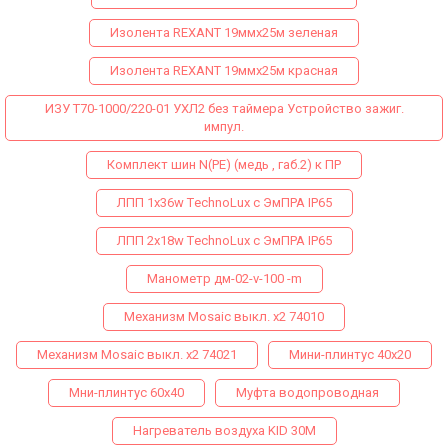
Изолента REXANT 19ммх25м зеленая
Изолента REXANT 19ммх25м красная
ИЗУ Т70-1000/220-01 УХЛ2 без таймера Устройство зажиг.
импул.
Комплект шин N(PE) (медь , габ.2) к ПР
ЛПП 1х36w ТechnoLux с ЭмПРА IP65
ЛПП 2х18w ТechnoLux с ЭмПРА IP65
Манометр дм-02-v-100 -m
Механизм Mosaic выкл. х2 74010
Механизм Mosaic выкл. х2 74021
Мини-плинтус 40х20
Мни-плинтус 60х40
Муфта водопроводная
Нагреватель воздуха KID 30M