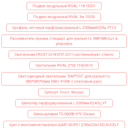
Подвес модульный RIVAL 118 13201
Подвес модульный RIVAL 3м 13203
профиль зетовый перфорированный L-2000ммК239ц УТ1,5
Рассеиватель призма стандарт для грильятто 588*588 2шт в
упаковке
Светильник FROST 2x18 КЛЛ 2G11,настенный,мат.стекло
Светильник RIVAL 2*36 13423610
Светодиодный светильник "ВАРТОН" для грильятто
585*585*65мм 36Вт 4100К с опаловым расс.
Суппорт 1пост. Mosaic
Швеллер перфорированный L-2000мм К24ОЦ УТ
Шина нулевая TS-0609B 6*9 12ways
Щит с монтажной панелью ЩМП 00 IP31 (290х220х155) RUCELF