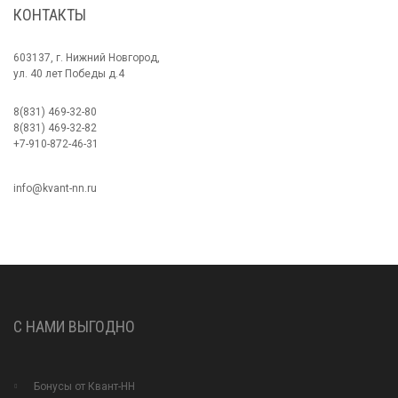
КОНТАКТЫ
603137, г. Нижний Новгород,
ул. 40 лет Победы д.4
8(831) 469-32-80
8(831) 469-32-82
+7-910-872-46-31
info@kvant-nn.ru
С НАМИ ВЫГОДНО
Бонусы от Квант-НН